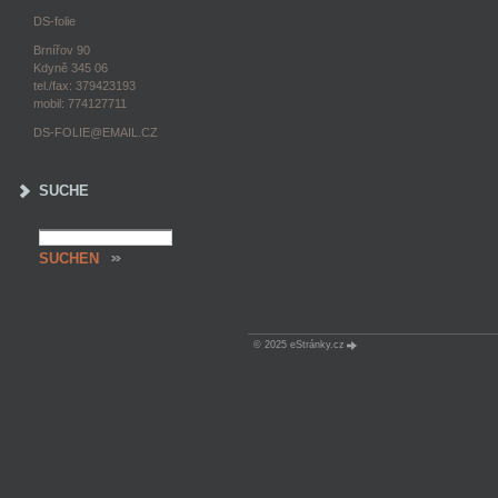
DS-folie
Brnířov 90
Kdyně 345 06
tel./fax: 379423193
mobil: 774127711
DS-FOLIE@EMAIL.CZ
SUCHE
© 2025 eStránky.cz