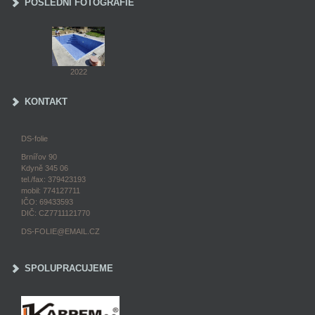
POSLEDNÍ FOTOGRAFIE
2022
KONTAKT
DS-folie
Brnířov 90
Kdyně 345 06
tel./fax: 379423193
mobil: 774127711
IČO: 69433593
DIČ: CZ7711121770
DS-FOLIE@EMAIL.CZ
SPOLUPRACUJEME