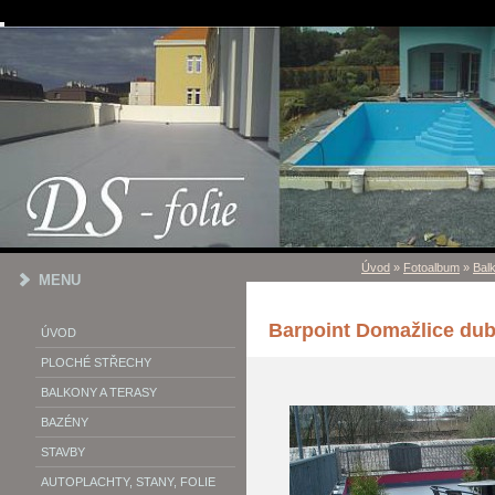
Úvod
»
Fotoalbum
»
Bal
MENU
Barpoint Domažlice du
ÚVOD
PLOCHÉ STŘECHY
BALKONY A TERASY
BAZÉNY
STAVBY
AUTOPLACHTY, STANY, FOLIE