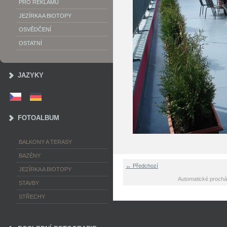
PRO REKLAMU
JEZÍRKA A BIOTOPY
OSVĚDČENÍ
OSTATNÍ
JAZYKY
FOTOALBUM
BALKONY A TERASY
BAZÉNY
← Předchozí
JEZÍRKA A BIOTOPY
Automatické prochá
STAVBY
STŘECHY