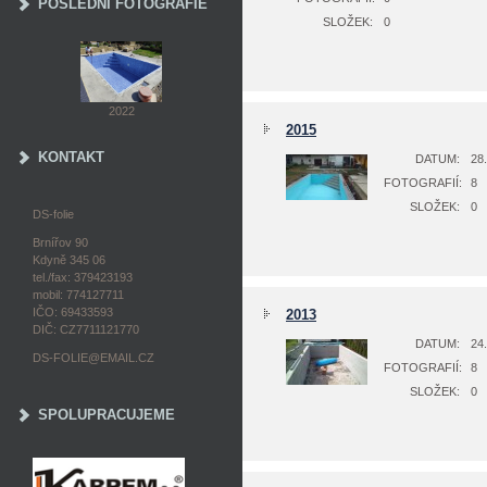
POSLEDNÍ FOTOGRAFIE
SLOŽEK:
0
2022
2015
KONTAKT
DATUM:
28.
FOTOGRAFIÍ:
8
SLOŽEK:
0
DS-folie
Brnířov 90
Kdyně 345 06
tel./fax: 379423193
mobil: 774127711
IČO: 69433593
2013
DIČ: CZ7711121770
DATUM:
24.
DS-FOLIE@EMAIL.CZ
FOTOGRAFIÍ:
8
SLOŽEK:
0
SPOLUPRACUJEME