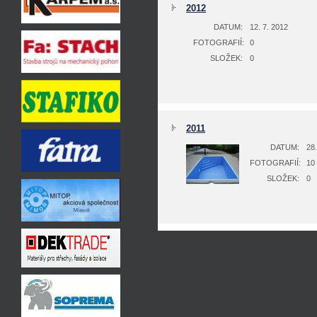
2012
DATUM:
12. 7. 2012
FOTOGRAFIÍ:
0
SLOŽEK:
0
2011
DATUM:
28.
FOTOGRAFIÍ:
10
SLOŽEK:
0