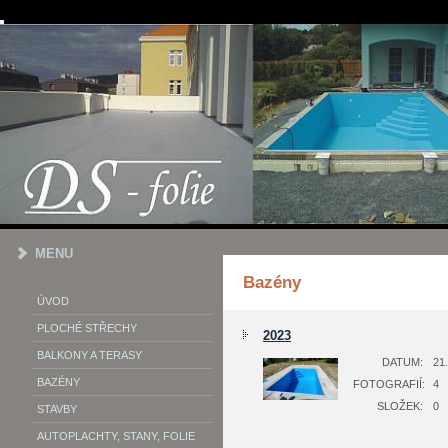
MENU
Bazény
ÚVOD
PLOCHÉ STŘECHY
2023
BALKONY A TERASY
DATUM:
21.
BAZÉNY
FOTOGRAFIÍ:
4
SLOŽEK:
0
STAVBY
AUTOPLACHTY, STANY, FOLIE