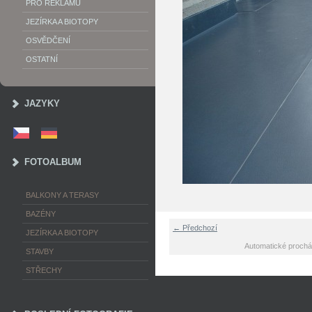
PRO REKLAMU
JEZÍRKA A BIOTOPY
OSVĚDČENÍ
OSTATNÍ
JAZYKY
FOTOALBUM
BALKONY A TERASY
BAZÉNY
← Předchozí
JEZÍRKA A BIOTOPY
Automatické prochá
STAVBY
STŘECHY