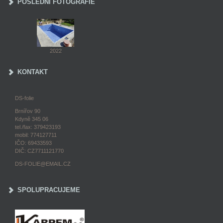
POSLEDNÍ FOTOGRAFIE
2022
KONTAKT
DS-folie
Brnířov 90
Kdyně 345 06
tel./fax: 379423193
mobil: 774127711
IČO: 69433593
DIČ: CZ7711121770
DS-FOLIE@EMAIL.CZ
SPOLUPRACUJEME