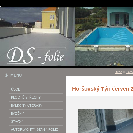
Úvod
»
Foto
MENU
Horšovský Týn červen 
ÚVOD
PLOCHÉ STŘECHY
BALKONY A TERASY
BAZÉNY
STAVBY
AUTOPLACHTY, STANY, FOLIE