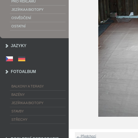
PRO REKLAMU
JEZÍRKA A BIOTOPY
OSVĚDČENÍ
OSTATNÍ
JAZYKY
FOTOALBUM
BALKONY A TERASY
BAZÉNY
JEZÍRKA A BIOTOPY
STAVBY
STŘECHY
← Předchozí