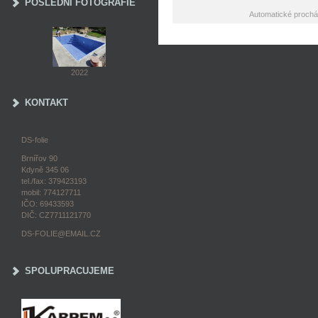
POSLEDNÍ FOTOGRAFIE
Automatické prochá
2022
KONTAKT
DS-folie
Brnířov 90
Kdyně 345 06
tel./fax: 379423193
mobil: 774127711
IČO: 69433593
DIČ: CZ7711121770
DS-FOLIE@EMAIL.CZ
SPOLUPRACUJEME