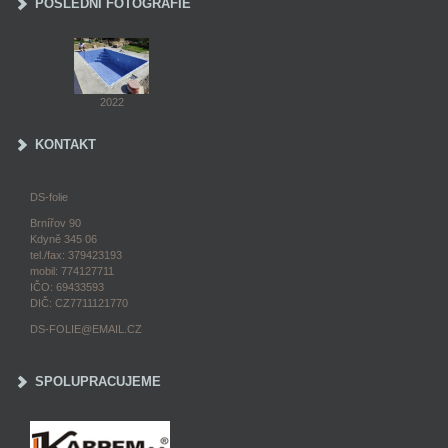
POSLEDNÍ FOTOGRAFIE
2022
KONTAKT
DS-folie
Brnířov 90
Kdyně 345 06
tel./fax: 379423193
mobil: 774127711
IČO: 69433593
DIČ: CZ7711121770
DS-FOLIE@EMAIL.CZ
SPOLUPRACUJEME