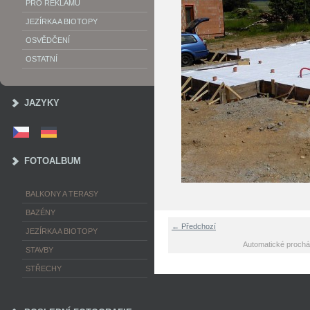
PRO REKLAMU
JEZÍRKA A BIOTOPY
OSVĚDČENÍ
OSTATNÍ
JAZYKY
FOTOALBUM
BALKONY A TERASY
BAZÉNY
← Předchozí
JEZÍRKA A BIOTOPY
Automatické prochá
STAVBY
STŘECHY