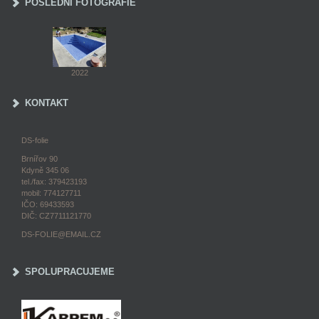
POSLEDNÍ FOTOGRAFIE
2022
KONTAKT
DS-folie
Brnířov 90
Kdyně 345 06
tel./fax: 379423193
mobil: 774127711
IČO: 69433593
DIČ: CZ7711121770
DS-FOLIE@EMAIL.CZ
SPOLUPRACUJEME