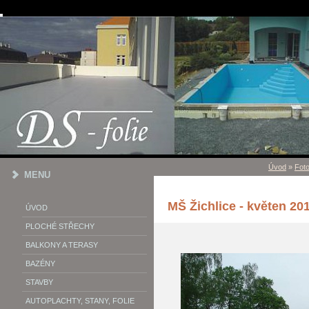
Úvod
»
Fot
MENU
MŠ Žichlice - květen 20
ÚVOD
PLOCHÉ STŘECHY
BALKONY A TERASY
BAZÉNY
STAVBY
AUTOPLACHTY, STANY, FOLIE